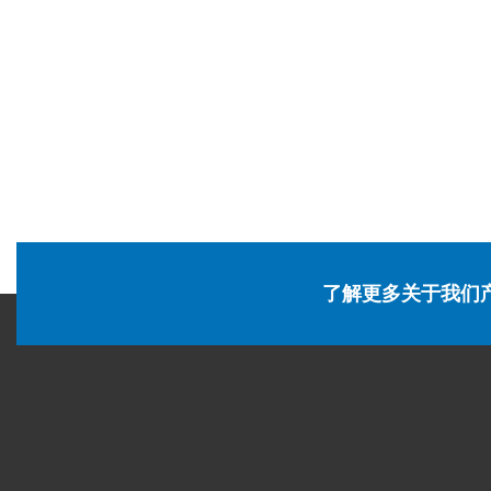
了解更多关于我们