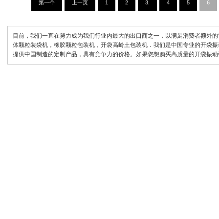
第一个
上一页
1
2
3.
4
5
6
目前，我们一直在努力成为我们行业内最大的出口商之一，以满足消费者额外的
体颗粒装袋机
，
橡胶颗粒包装机
，
开袋高岭土包装机
．我们是中国专业的开袋振
提供中国制造的定制产品，具有竞争力的价格。如果您想购买高质量的开袋振动